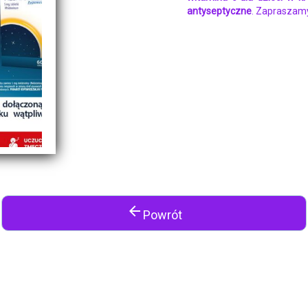
antyseptyczne
. Zapraszam
arrow_back
Powrót