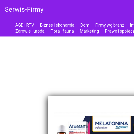
Serwis-Firmy
AGD i RTV
Biznes i ekonomia
Dom
Firmy wg branż
In
Zdrowie i uroda
Flora i fauna
Marketing
Prawo i społe