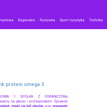
emysłowa
Regionalne
Rozrywka
Sport i turystyka
Technika
ink protein omega 3
WIA 1 SPÓŁKA Z OGRANICZONĄ
amy na jakość i profesjonalizm. Sprawdź
oplach
,
maść na ból pleców
oraz
preparaty