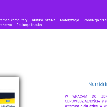
ternet i komputery
Kultura i sztuka
Motoryzacja
Produkcja prz
czeństwo
Edukacja i nauka
Nutridr
W WRACAM DO ZDRO
ODPOWIEDZIALNOŚCIĄ stawi
witamina c dla dzieci w kr