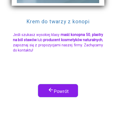
Krem do twarzy z konopi
Jeśli szukasz wysokiej klasy
maść konopna 50
,
plastry
na ból stawów
lub
producent kosmetyków naturalnych
,
zapoznaj się z propozycjami naszej firmy. Zachęcamy
do kontaktu!
arrow_back
Powrót