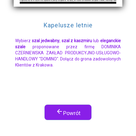
Kapelusze letnie
Wybierz
szal jedwabny
,
szal z kaszmiru
lub
eleganckie
szale
proponowane przez firmę DOMINIKA
CZERNIEWSKA ZAKŁAD PRODUKCYJNO-USŁUGOWO-
HANDLOWY "DOMINO". Dołącz do grona zadowolonych
Klientów z Krakowa.
arrow_back
Powrót