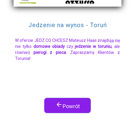
Jedzenie na wynos - Toruń
W ofercie JEDZ CO CHCESZ Mateusz Haas znajdują się
nie tylko
domowe obiady
czy
jedzenie w toruniu
, ale
również
pierogi z pieca
. Zapraszamy Klientów z
Torunia!
arrow_back
Powrót