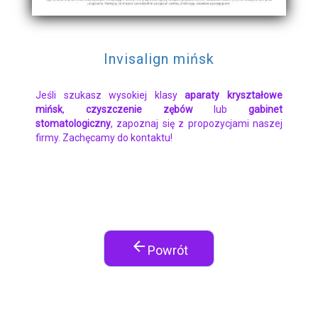
Invisalign mińsk
Jeśli szukasz wysokiej klasy
aparaty kryształowe
mińsk
,
czyszczenie zębów
lub
gabinet
stomatologiczny
, zapoznaj się z propozycjami naszej
firmy. Zachęcamy do kontaktu!
arrow_back
Powrót