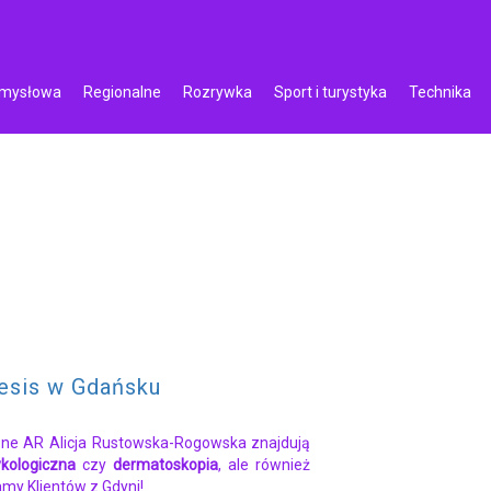
emysłowa
Regionalne
Rozrywka
Sport i turystyka
Technika
esis w Gdańsku
ne AR Alicja Rustowska-Rogowska znajdują
kologiczna
czy
dermatoskopia
, ale również
amy Klientów z Gdyni!