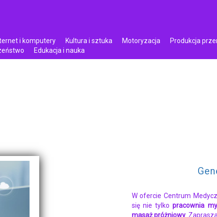
ternet i komputery
Kultura i sztuka
Motoryzacja
Produkcja prz
czeństwo
Edukacja i nauka
Gen
W ofercie Centrum Medycz
się nie tylko
pracownia my
masaż próżniowy
. Zaprasz