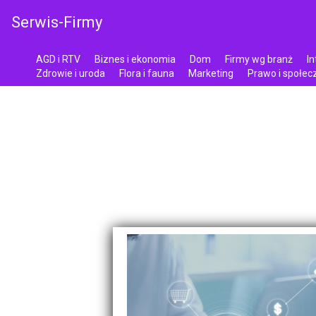
Serwis-Firmy
AGD i RTV
Biznes i ekonomia
Dom
Firmy wg branż
In
Zdrowie i uroda
Flora i fauna
Marketing
Prawo i społe