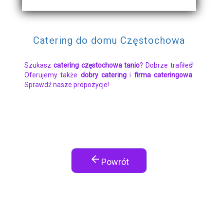
Catering do domu Częstochowa
Szukasz
catering częstochowa tanio
? Dobrze trafiłeś!
Oferujemy także
dobry catering
i
firma cateringowa
.
Sprawdź nasze propozycje!
arrow_back
Powrót