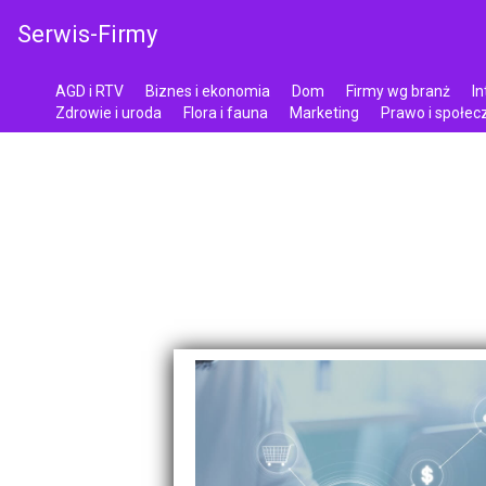
Serwis-Firmy
AGD i RTV
Biznes i ekonomia
Dom
Firmy wg branż
In
Zdrowie i uroda
Flora i fauna
Marketing
Prawo i społe