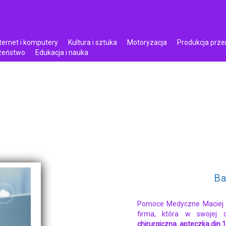
ternet i komputery
Kultura i sztuka
Motoryzacja
Produkcja prz
czeństwo
Edukacja i nauka
Ba
Pomoce Medyczne Maciej K
firma, która w swojej 
chirurgiczna
,
apteczka din 