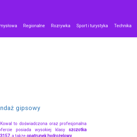
emysłowa
Regionalne
Rozrywka
Sport i turystyka
Technika
ndaż gipsowy
owal to doświadczona oraz profesjonalna
ofercie posiada wysokiej klasy
szczotka
13157
, a także
opatrunek hydrożelowy
.