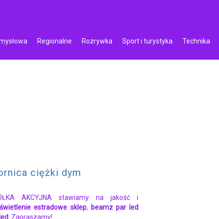
emysłowa
Regionalne
Rozrywka
Sport i turystyka
Technika
rnica ciężki dym
KA AKCYJNA stawiamy na jakość i
świetlenie estradowe sklep
,
beamz par led
led
. Zapraszamy!