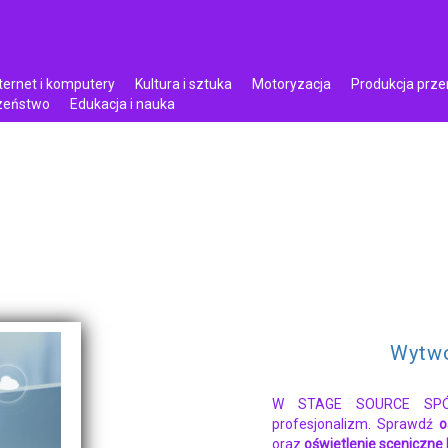
ternet i komputery
Kultura i sztuka
Motoryzacja
Produkcja prz
czeństwo
Edukacja i nauka
Wytwo
W STAGE SOURCE SPÓŁ
profesjonalizm. Sprawdź
o
oraz
oświetlenie sceniczne 