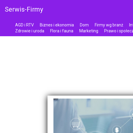
Serwis-Firmy
AGD i RTV
Biznes i ekonomia
Dom
Firmy wg branż
In
Zdrowie i uroda
Flora i fauna
Marketing
Prawo i społe