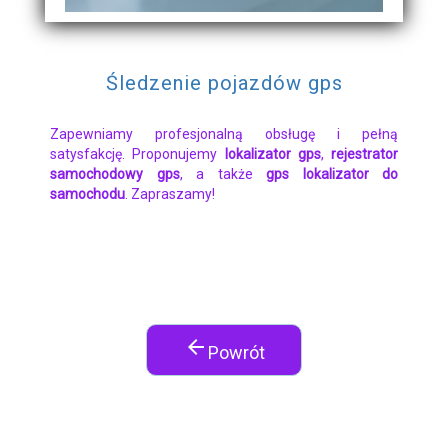
Śledzenie pojazdów gps
Zapewniamy profesjonalną obsługę i pełną
satysfakcję. Proponujemy
lokalizator gps
,
rejestrator
samochodowy gps
, a także
gps lokalizator do
samochodu
. Zapraszamy!
arrow_back
Powrót