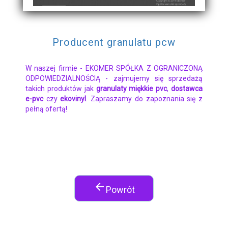
Producent granulatu pcw
W naszej firmie - EKOMER SPÓŁKA Z OGRANICZONĄ
ODPOWIEDZIALNOŚCIĄ - zajmujemy się sprzedażą
takich produktów jak
granulaty miękkie pvc
,
dostawca
e-pvc
czy
ekovinyl
. Zapraszamy do zapoznania się z
pełną ofertą!
arrow_back
Powrót