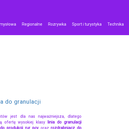
emysłowa
Regionalne
Rozrywka
Sport i turystyka
Technika
ia do granulacji
ntów jest dla nas najważniejsza, dlatego
ną ofertę wysokiej klasy
linia do granulacji
a do produkcji rur pcv
oraz
rozdrabniacz do