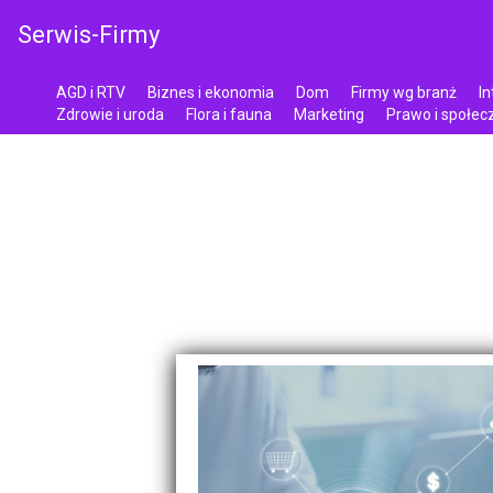
Serwis-Firmy
AGD i RTV
Biznes i ekonomia
Dom
Firmy wg branż
In
Zdrowie i uroda
Flora i fauna
Marketing
Prawo i społe