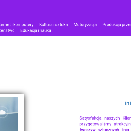
ternet i komputery
Kultura i sztuka
Motoryzacja
Produkcja prz
czeństwo
Edukacja i nauka
Lin
Satysfakcja naszych Klie
przygotowaliśmy atrakcyj
tworzyw sztucznych
,
lini