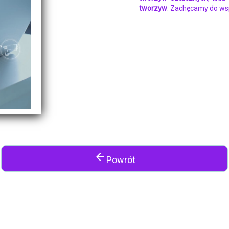
tworzyw
. Zachęcamy do ws
arrow_back
Powrót