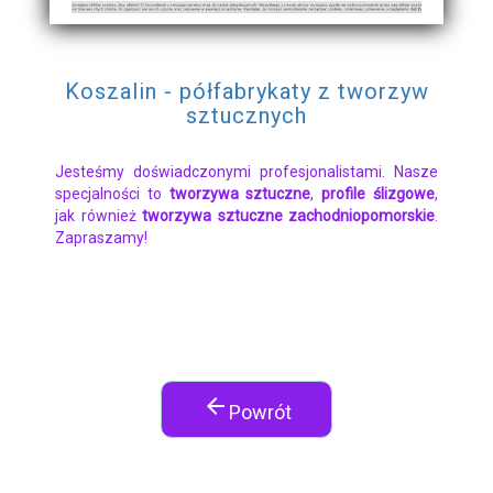
Koszalin - półfabrykaty z tworzyw
sztucznych
Jesteśmy doświadczonymi profesjonalistami. Nasze
specjalności to
tworzywa sztuczne
,
profile ślizgowe
,
jak również
tworzywa sztuczne zachodniopomorskie
.
Zapraszamy!
arrow_back
Powrót