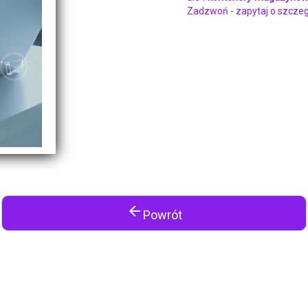
Zadzwoń - zapytaj o szczeg
arrow_back
Powrót