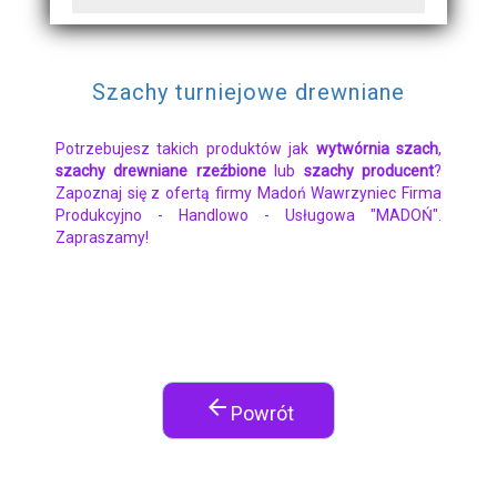
Szachy turniejowe drewniane
Potrzebujesz takich produktów jak
wytwórnia szach
,
szachy drewniane rzeźbione
lub
szachy producent
?
Zapoznaj się z ofertą firmy Madoń Wawrzyniec Firma
Produkcyjno - Handlowo - Usługowa "MADOŃ".
Zapraszamy!
arrow_back
Powrót