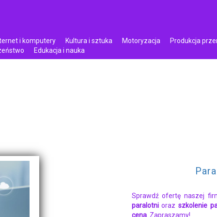
ternet i komputery
Kultura i sztuka
Motoryzacja
Produkcja prz
czeństwo
Edukacja i nauka
Para
Sprawdź ofertę naszej fi
paralotni
oraz
szkolenie p
cena
. Zapraszamy!