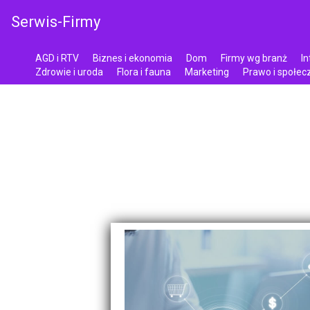
Serwis-Firmy
AGD i RTV
Biznes i ekonomia
Dom
Firmy wg branż
In
Zdrowie i uroda
Flora i fauna
Marketing
Prawo i społe