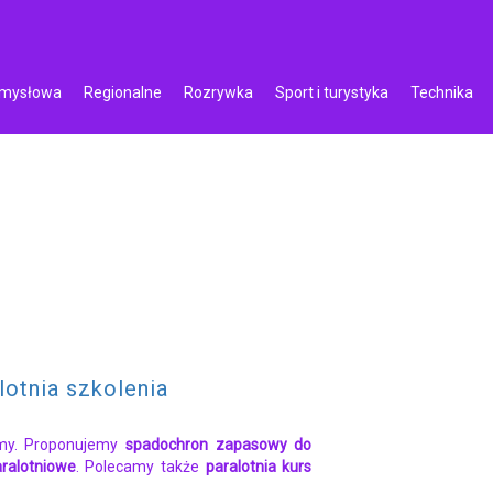
emysłowa
Regionalne
Rozrywka
Sport i turystyka
Technika
lotnia szkolenia
rmy. Proponujemy
spadochron zapasowy do
aralotniowe
. Polecamy także
paralotnia kurs