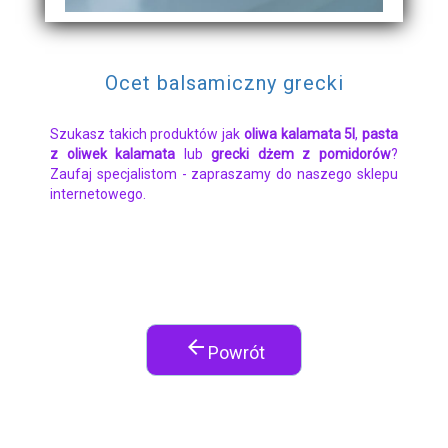
Ocet balsamiczny grecki
Szukasz takich produktów jak
oliwa kalamata 5l
,
pasta
z oliwek kalamata
lub
grecki dżem z pomidorów
?
Zaufaj specjalistom - zapraszamy do naszego sklepu
internetowego.
arrow_back
Powrót