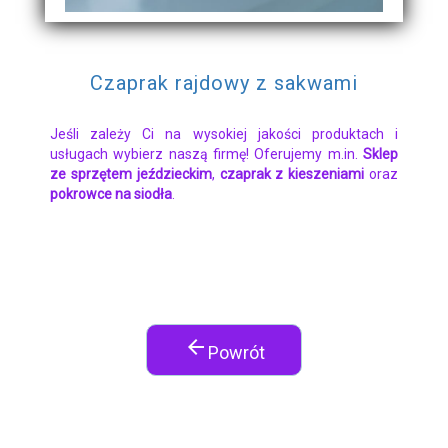
Czaprak rajdowy z sakwami
Jeśli zależy Ci na wysokiej jakości produktach i
usługach wybierz naszą firmę! Oferujemy m.in.
Sklep
ze sprzętem jeździeckim
,
czaprak z kieszeniami
oraz
pokrowce na siodła
.
arrow_back
Powrót