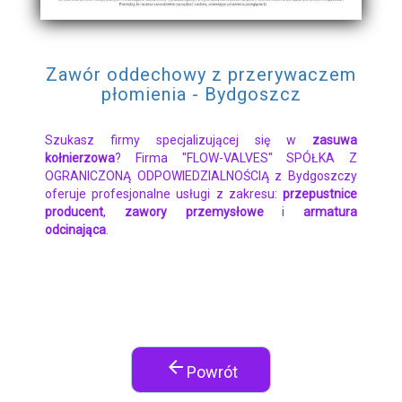
Zawór oddechowy z przerywaczem
płomienia - Bydgoszcz
Szukasz firmy specjalizującej się w
zasuwa
kołnierzowa
? Firma "FLOW-VALVES" SPÓŁKA Z
OGRANICZONĄ ODPOWIEDZIALNOŚCIĄ z Bydgoszczy
oferuje profesjonalne usługi z zakresu:
przepustnice
producent
,
zawory przemysłowe
i
armatura
odcinająca
.
arrow_back
Powrót