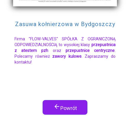
Zasuwa kołnierzowa w Bydgoszczy
Firma "FLOW-VALVES" SPÓŁKA Z OGRANICZONĄ
ODPOWIEDZIALNOŚCIĄ to wysokiej klasy
przepustnica
z atestem pzh
oraz
przepustnice centryczne
.
Polecamy również
zawory kulowe
. Zapraszamy do
kontaktu!
arrow_back
Powrót