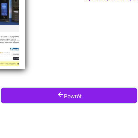
arrow_back
Powrót