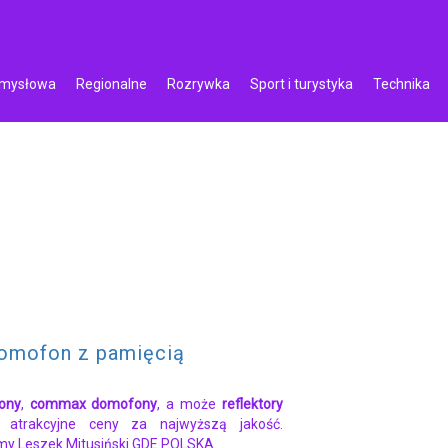
emysłowa
Regionalne
Rozrywka
Sport i turystyka
Technika
omofon z pamięcią
ony
,
commax domofony
, a może
reflektory
 atrakcyjne ceny za najwyższą jakość.
my Leszek Mitusiński GDE POLSKA.