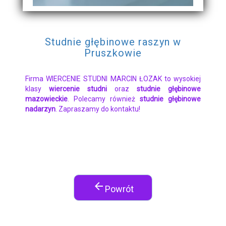
Studnie głębinowe raszyn w
Pruszkowie
Firma WIERCENIE STUDNI MARCIN ŁOZAK to wysokiej
klasy
wiercenie studni
oraz
studnie głębinowe
mazowieckie
. Polecamy również
studnie głębinowe
nadarzyn
. Zapraszamy do kontaktu!
arrow_back
Powrót