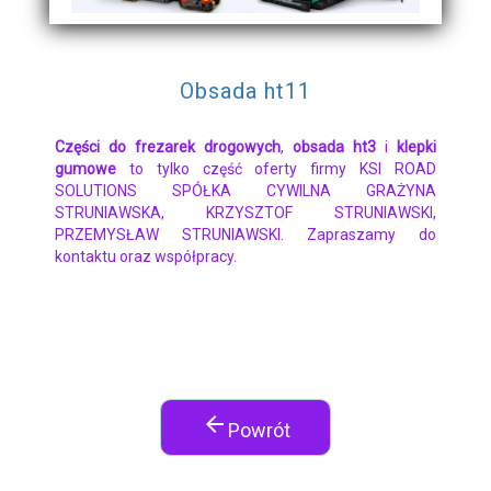
Obsada ht11
Części do frezarek drogowych
,
obsada ht3
i
klepki
gumowe
to tylko część oferty firmy KSI ROAD
SOLUTIONS SPÓŁKA CYWILNA GRAŻYNA
STRUNIAWSKA, KRZYSZTOF STRUNIAWSKI,
PRZEMYSŁAW STRUNIAWSKI. Zapraszamy do
kontaktu oraz współpracy.
arrow_back
Powrót