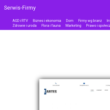
Serwis-Firmy
AGD i RTV
Biznes i ekonomia
Dom
Firmy wg branż
In
Zdrowie i uroda
Flora i fauna
Marketing
Prawo i społe