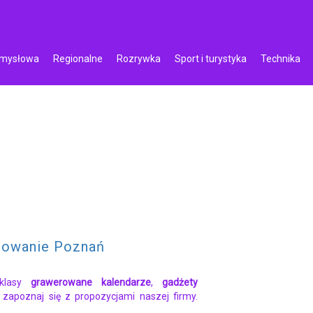
emysłowa
Regionalne
Rozrywka
Sport i turystyka
Technika
zowanie Poznań
 klasy
grawerowane kalendarze
,
gadżety
, zapoznaj się z propozycjami naszej firmy.