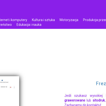
ternet i komputery
Kultura i sztuka
Motoryzacja
Produkcja prz
czeństwo
Edukacja i nauka
Fre
Jeśli szukasz wysokiej
grawerowane
lub
sitodruk
Zachęcamy do kontaktu!