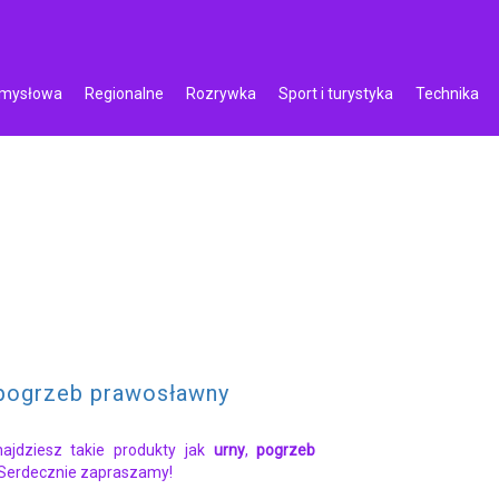
emysłowa
Regionalne
Rozrywka
Sport i turystyka
Technika
pogrzeb prawosławny
najdziesz takie produkty jak
urny
,
pogrzeb
 Serdecznie zapraszamy!