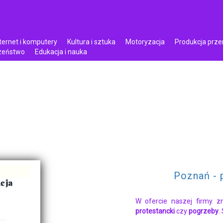
ternet i komputery
Kultura i sztuka
Motoryzacja
Produkcja prz
czeństwo
Edukacja i nauka
Poznań - 
W ofercie naszej firmy z
protestancki
czy
pogrzeby
.