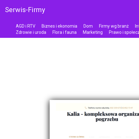
Serwis-Firmy
AGD i RTV
Biznes i ekonomia
Dom
Firmy wg branż
In
Zdrowie i uroda
Flora i fauna
Marketing
Prawo i społe