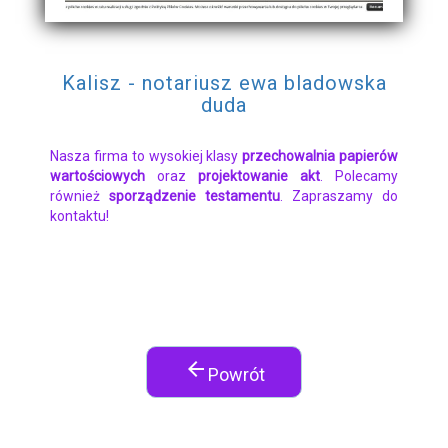
Kalisz - notariusz ewa bladowska
duda
Nasza firma to wysokiej klasy
przechowalnia papierów
wartościowych
oraz
projektowanie akt
. Polecamy
również
sporządzenie testamentu
. Zapraszamy do
kontaktu!
arrow_back
Powrót