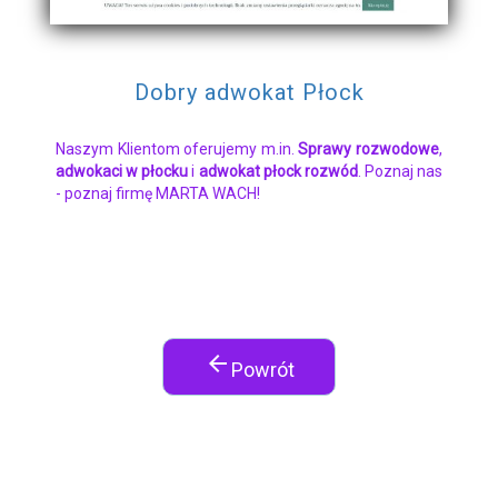
Dobry adwokat Płock
Naszym Klientom oferujemy m.in.
Sprawy rozwodowe
,
adwokaci w płocku
i
adwokat płock rozwód
. Poznaj nas
- poznaj firmę MARTA WACH!
arrow_back
Powrót