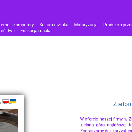
ternet i komputery
Kultura i sztuka
Motoryzacja
Produkcja prz
czeństwo
Edukacja i nauka
Zielon
W ofercie naszej firmy w Zi
zielona góra najtańsze
,
t
Zapraszamy do skorzystani