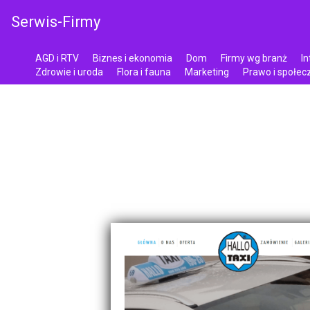
Serwis-Firmy
AGD i RTV
Biznes i ekonomia
Dom
Firmy wg branż
In
Zdrowie i uroda
Flora i fauna
Marketing
Prawo i społe