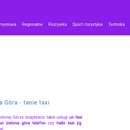
emysłowa
Regionalne
Rozrywka
Sport i turystyka
Technika
a Góra - tanie taxi
elonej Górze znajdziesz takie usługi jak
taxi
axi zielona góra telefon
czy
hallo taxi zg
.
a!