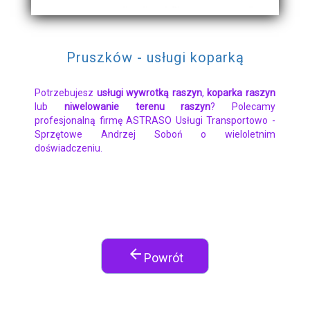
Pruszków - usługi koparką
Potrzebujesz
usługi wywrotką raszyn
,
koparka raszyn
lub
niwelowanie terenu raszyn
? Polecamy
profesjonalną firmę ASTRASO Usługi Transportowo -
Sprzętowe Andrzej Soboń o wieloletnim
doświadczeniu.
arrow_back
Powrót