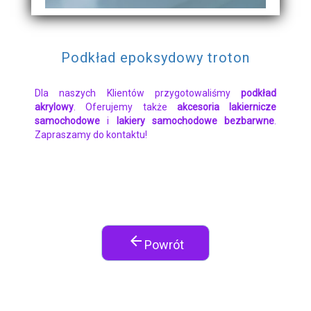
Podkład epoksydowy troton
Dla naszych Klientów przygotowaliśmy
podkład
akrylowy
. Oferujemy także
akcesoria lakiernicze
samochodowe
i
lakiery samochodowe bezbarwne
.
Zapraszamy do kontaktu!
arrow_back
Powrót