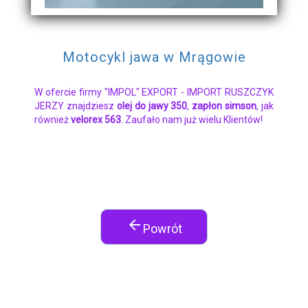
Motocykl jawa w Mrągowie
W ofercie firmy "IMPOL" EXPORT - IMPORT RUSZCZYK
JERZY znajdziesz
olej do jawy 350
,
zapłon simson
, jak
również
velorex 563
. Zaufało nam już wielu Klientów!
arrow_back
Powrót