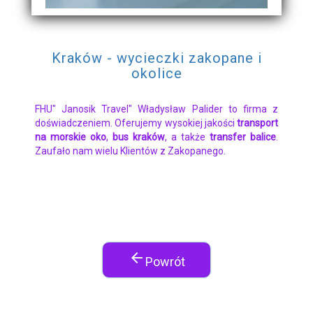
Kraków - wycieczki zakopane i
okolice
FHU" Janosik Travel" Władysław Palider to firma z
doświadczeniem. Oferujemy wysokiej jakości
transport
na morskie oko
,
bus kraków
, a także
transfer balice
.
Zaufało nam wielu Klientów z Zakopanego.
arrow_back
Powrót