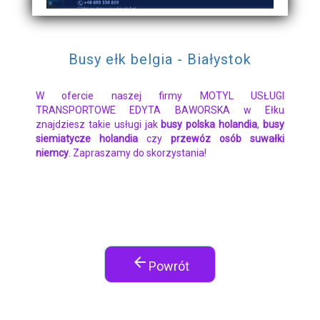
Busy ełk belgia - Białystok
W ofercie naszej firmy MOTYL USŁUGI
TRANSPORTOWE EDYTA BAWORSKA w Ełku
znajdziesz takie usługi jak
busy polska holandia
,
busy
siemiatycze holandia
czy
przewóz osób suwałki
niemcy
. Zapraszamy do skorzystania!
arrow_back
Powrót