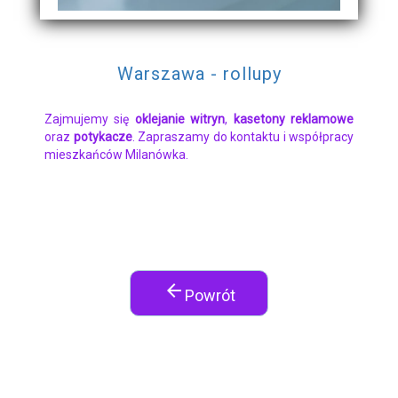
Warszawa - rollupy
Zajmujemy się
oklejanie witryn
,
kasetony reklamowe
oraz
potykacze
. Zapraszamy do kontaktu i współpracy
mieszkańców Milanówka.
arrow_back
Powrót