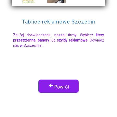
Tablice reklamowe Szczecin
Zaufaj doświadczeniu naszej firmy. Wybierz
litery
przestrzenne
,
banery
lub
szyldy reklamowe
. Odwiedź
nas w Szczecinie.
arrow_back
Powrót