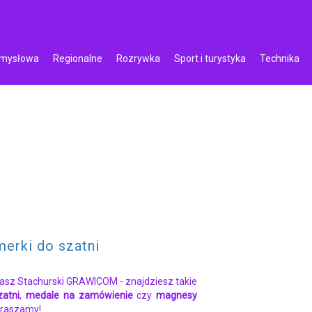
emysłowa
Regionalne
Rozrywka
Sport i turystyka
Technika
erki do szatni
ukasz Stachurski GRAWICOM - znajdziesz takie
zatni
,
medale na zamówienie
czy
magnesy
praszamy!