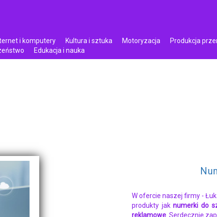
ternet i komputery
Kultura i sztuka
Motoryzacja
Produkcja prz
czeństwo
Edukacja i nauka
Num
W ofercie naszej firmy - Ł
produkty jak
numerki do s
reklamowe
. Serdecznie za