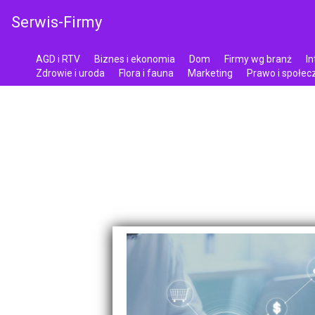
Serwis-Firmy
AGD i RTV
Biznes i ekonomia
Dom
Firmy wg branż
In
Zdrowie i uroda
Flora i fauna
Marketing
Prawo i społe