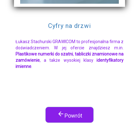
Cyfry na drzwi
Łukasz Stachurski GRAWICOM to profesjonalna firma z
doświadczeniem. W jej ofercie znajdziesz m.in.
Plastikowe numerki do szatni
,
tabliczki znamionowe na
zamówienie
, a także wysokiej klasy
identyfikatory
imienne
.
arrow_back
Powrót