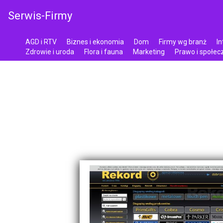
Serwis-Firmy
AGD i RTV
Biznes i ekonomia
Dom
Firmy wg branż
In
Zdrowie i uroda
Flora i fauna
Marketing
Prawo i społe