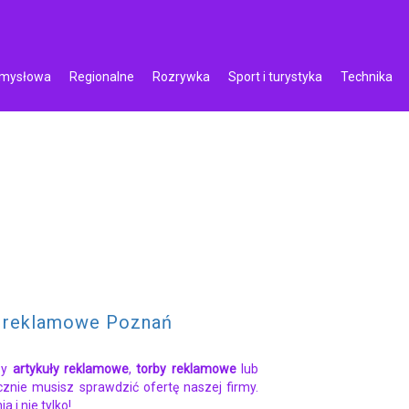
emysłowa
Regionalne
Rozrywka
Sport i turystyka
Technika
y reklamowe Poznań
sy
artykuły reklamowe
,
torby reklamowe
lub
znie musisz sprawdzić ofertę naszej firmy.
 i nie tylko!