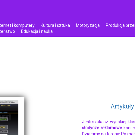
ternet i komputery
Kultura i sztuka
Motoryzacja
Produkcja prz
czeństwo
Edukacja i nauka
Artykuł
Jeśli szukasz wysokiej kla
słodycze reklamowe
koniec
Działamy na terenie Poznania