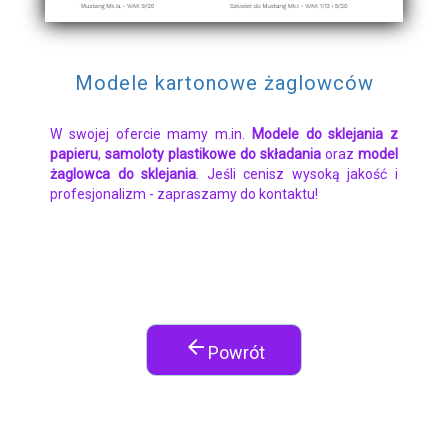
Modele kartonowe żaglowców
W swojej ofercie mamy m.in.
Modele do sklejania z
papieru
,
samoloty plastikowe do składania
oraz
model
żaglowca do sklejania
. Jeśli cenisz wysoką jakość i
profesjonalizm - zapraszamy do kontaktu!
arrow_back
Powrót