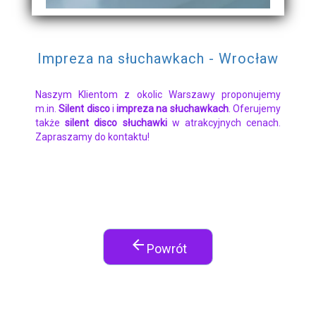
Impreza na słuchawkach - Wrocław
Naszym Klientom z okolic Warszawy proponujemy
m.in.
Silent disco
i
impreza na słuchawkach
. Oferujemy
także
silent disco słuchawki
w atrakcyjnych cenach.
Zapraszamy do kontaktu!
arrow_back
Powrót