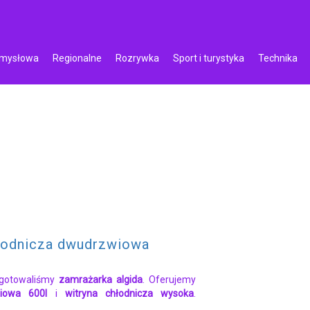
emysłowa
Regionalne
Rozrywka
Sport i turystyka
Technika
łodnicza dwudrzwiowa
ygotowaliśmy
zamrażarka algida
. Oferujemy
iowa 600l
i
witryna chłodnicza wysoka
.