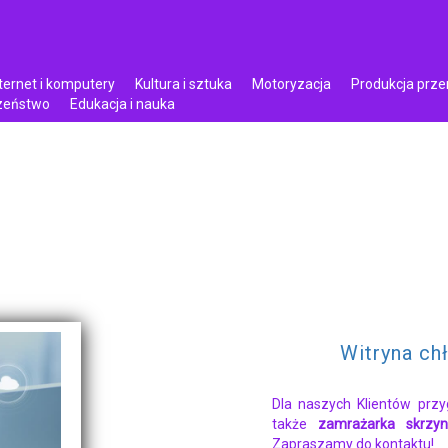
ternet i komputery
Kultura i sztuka
Motoryzacja
Produkcja prz
czeństwo
Edukacja i nauka
Witryna ch
Dla naszych Klientów prz
także
zamrażarka skrzyn
Zapraszamy do kontaktu!