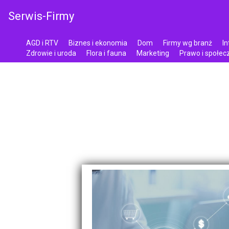
Serwis-Firmy
AGD i RTV
Biznes i ekonomia
Dom
Firmy wg branż
In
Zdrowie i uroda
Flora i fauna
Marketing
Prawo i społe