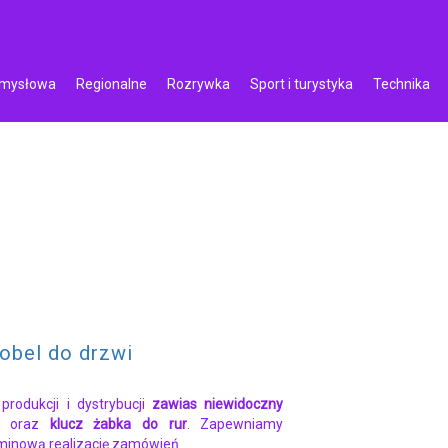
emysłowa
Regionalne
Rozrywka
Sport i turystyka
Technika
obel do drzwi
produkcji i dystrybucji
zawias niewidoczny
oraz
klucz żabka do rur
. Zapewniamy
rminową realizację zamówień.