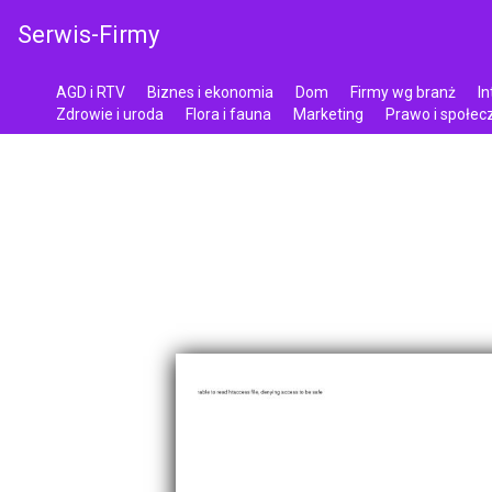
Serwis-Firmy
AGD i RTV
Biznes i ekonomia
Dom
Firmy wg branż
In
Zdrowie i uroda
Flora i fauna
Marketing
Prawo i społe