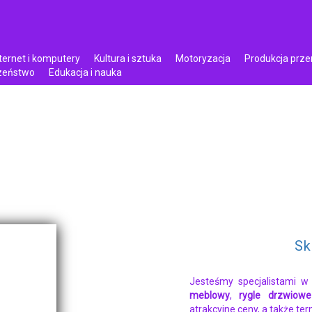
ternet i komputery
Kultura i sztuka
Motoryzacja
Produkcja prz
czeństwo
Edukacja i nauka
Sk
Jesteśmy specjalistami w 
meblowy
,
rygle drzwiowe
atrakcyjne ceny, a także te