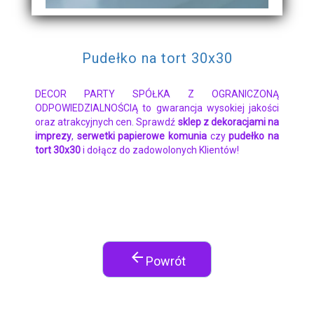
Pudełko na tort 30x30
DECOR PARTY SPÓŁKA Z OGRANICZONĄ
ODPOWIEDZIALNOŚCIĄ to gwarancja wysokiej jakości
oraz atrakcyjnych cen. Sprawdź
sklep z dekoracjami na
imprezy
,
serwetki papierowe komunia
czy
pudełko na
tort 30x30
i dołącz do zadowolonych Klientów!
arrow_back
Powrót