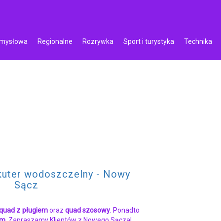
emysłowa
Regionalne
Rozrywka
Sport i turystyka
Technika
kuter wodoszczelny - Nowy
Sącz
quad z pługiem
oraz
quad szosowy
. Ponadto
am
. Zapraszamy Klientów z Nowego Sącza!