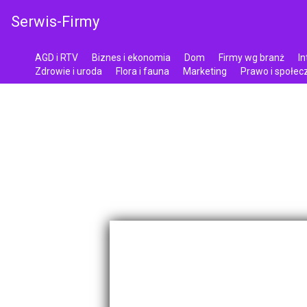
Serwis-Firmy
AGD i RTV
Biznes i ekonomia
Dom
Firmy wg branż
In
Zdrowie i uroda
Flora i fauna
Marketing
Prawo i społe