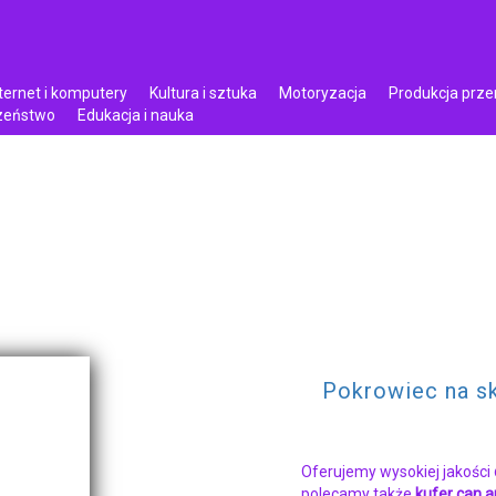
ternet i komputery
Kultura i sztuka
Motoryzacja
Produkcja prz
czeństwo
Edukacja i nauka
Pokrowiec na s
Oferujemy wysokiej jakości
polecamy także
kufer can 