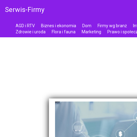
Serwis-Firmy
AGD i RTV
Biznes i ekonomia
Dom
Firmy wg branż
In
Zdrowie i uroda
Flora i fauna
Marketing
Prawo i społe