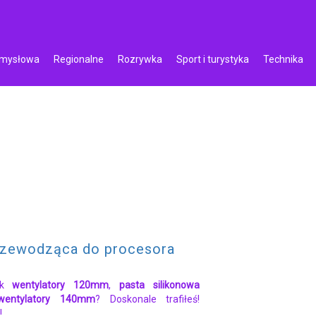
emysłowa
Regionalne
Rozrywka
Sport i turystyka
Technika
rzewodząca do procesora
jak
wentylatory 120mm
,
pasta silikonowa
wentylatory 140mm
? Doskonale trafiłeś!
!