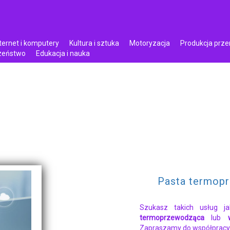
ternet i komputery
Kultura i sztuka
Motoryzacja
Produkcja prz
czeństwo
Edukacja i nauka
Pasta termop
Szukasz takich usług 
termoprzewodząca
lub
Zapraszamy do współpracy