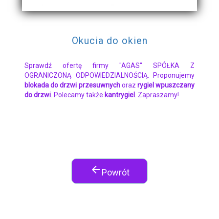
Okucia do okien
Sprawdź ofertę firmy "AGAS" SPÓŁKA Z
OGRANICZONĄ ODPOWIEDZIALNOŚCIĄ. Proponujemy
blokada do drzwi przesuwnych
oraz
rygiel wpuszczany
do drzwi
. Polecamy także
kantrygiel
. Zapraszamy!
arrow_back
Powrót