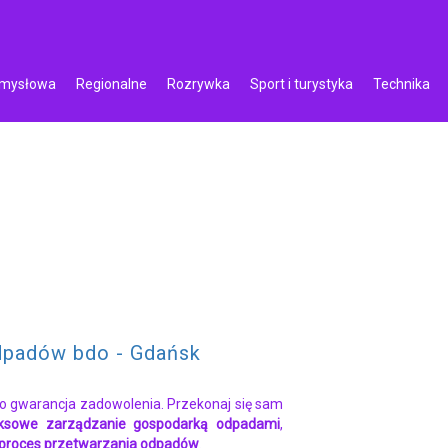
emysłowa
Regionalne
Rozrywka
Sport i turystyka
Technika
dpadów bdo - Gdańsk
o gwarancja zadowolenia. Przekonaj się sam
ksowe zarządzanie gospodarką odpadami
,
proces przetwarzania odpadów
.