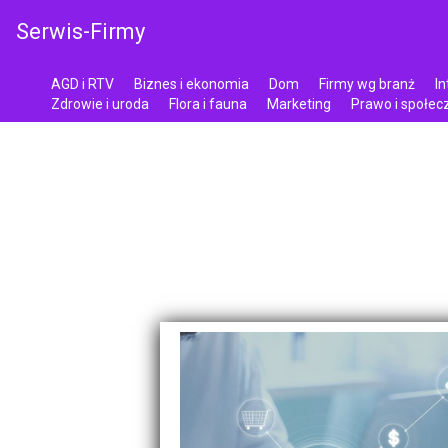
Serwis-Firmy
AGD i RTV
Biznes i ekonomia
Dom
Firmy wg branż
In
Zdrowie i uroda
Flora i fauna
Marketing
Prawo i społe