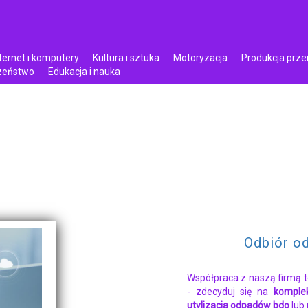
ternet i komputery
Kultura i sztuka
Motoryzacja
Produkcja prz
czeństwo
Edukacja i nauka
Odbiór o
Współpraca z naszą firmą t
- zdecyduj się na
komple
utylizacja odpadów bdo
lub