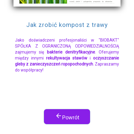
Jak zrobić kompost z trawy
Jako doświadczeni profesjonaliści w "BIOBAKT"
SPÓŁKA Z OGRANICZONĄ ODPOWIEDZIALNOŚCIĄ
zajmujemy się
bakterie denitryfikacyjne
. Oferujemy
między innymi
rekultywacja stawów
i
oczyszczanie
gleby z zanieczyszczeń ropopochodnych
. Zapraszamy
do współpracy!
arrow_back
Powrót