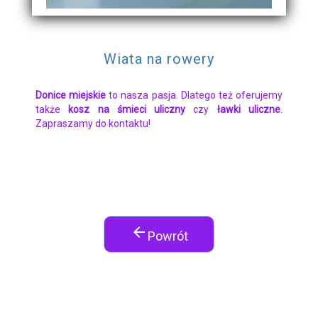
Wiata na rowery
Donice miejskie
to nasza pasja. Dlatego też oferujemy
także
kosz na śmieci uliczny
czy
ławki uliczne
.
Zapraszamy do kontaktu!
arrow_back
Powrót