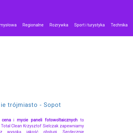
emysłowa
Regionalne
Rozrywka
Sport i turystyka
Technika
e trójmiasto - Sopot
 cena
i
mycie paneli fotowoltaicznych
to
W Total Clean Krzysztof Sielczak zapewniamy
az wysoką jakość obsługi. Serdecznie