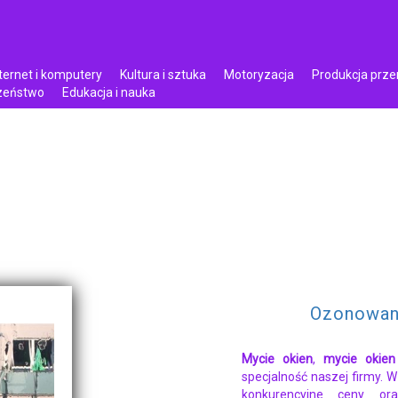
ternet i komputery
Kultura i sztuka
Motoryzacja
Produkcja prz
czeństwo
Edukacja i nauka
Ozonowani
Mycie okien
,
mycie okien
specjalność naszej firmy. 
konkurencyjne ceny or