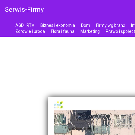
Serwis-Firmy
AGD i RTV
Biznes i ekonomia
Dom
Firmy wg branż
In
Zdrowie i uroda
Flora i fauna
Marketing
Prawo i społe